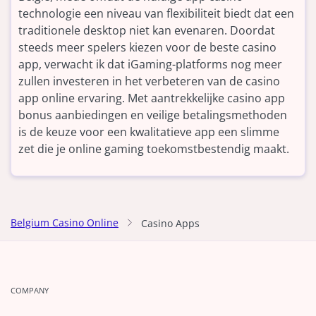
technologie een niveau van flexibiliteit biedt dat een
traditionele desktop niet kan evenaren. Doordat
steeds meer spelers kiezen voor de beste casino
app, verwacht ik dat iGaming-platforms nog meer
zullen investeren in het verbeteren van de casino
app online ervaring. Met aantrekkelijke casino app
bonus aanbiedingen en veilige betalingsmethoden
is de keuze voor een kwalitatieve app een slimme
zet die je online gaming toekomstbestendig maakt.
Belgium Casino Online
Casino Apps
COMPANY