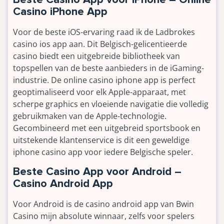
Casino iPhone App
Voor de beste iOS-ervaring raad ik de Ladbrokes
casino ios app aan. Dit Belgisch-gelicentieerde
casino biedt een uitgebreide bibliotheek van
topspellen van de beste aanbieders in de iGaming-
industrie. De online casino iphone app is perfect
geoptimaliseerd voor elk Apple-apparaat, met
scherpe graphics en vloeiende navigatie die volledig
gebruikmaken van de Apple-technologie.
Gecombineerd met een uitgebreid sportsbook en
uitstekende klantenservice is dit een geweldige
iphone casino app voor iedere Belgische speler.
Beste Casino App voor Android –
Casino Android App
Voor Android is de casino android app van Bwin
Casino mijn absolute winnaar, zelfs voor spelers