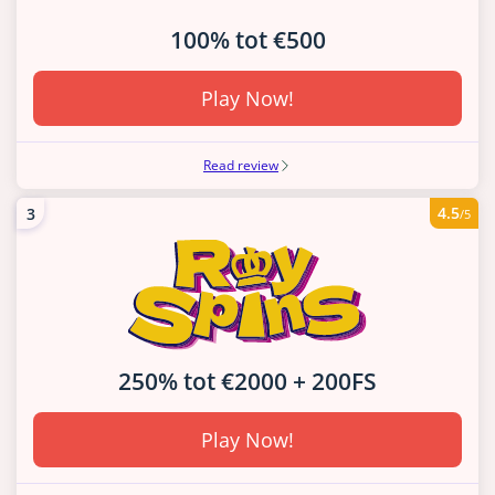
100% tot €500
Play Now!
Read review
4.5
3
/5
250% tot €2000 + 200FS
Play Now!