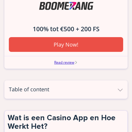
100% tot €500 + 200 FS
Play Now!
Read review
Table of content
Wat is een Casino App en Hoe
Werkt Het?