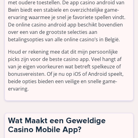
met oudere toestellen. De app casino android van
Bwin biedt een stabiele en overzichtelijke game-
ervaring waarmee je snel je favoriete spellen vindt.
De online casino android app beschikt bovendien
over een van de grootste selecties aan
betalingsopties van alle online casino’s in België.
Houd er rekening mee dat dit mijn persoonlijke
picks zijn voor de beste casino app. Veel hangt af
van je eigen voorkeuren wat betreft spelkeuze of
bonusvereisten. Of je nu op iOS of Android speelt,
beide opties bieden een veilige en snelle game-
ervaring.
Wat Maakt een Geweldige
Casino Mobile App?