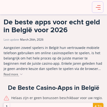
De beste apps voor echt geld
in België voor 2026
Last update
March 26th, 2026
Aangezien zoveel spelers in België hun vertrouwde mobiele
telefoon gebruiken om online casinospellen te spelen, is het
belangrijk om het hele proces op de juiste manier te
beginnen met de juiste casino-app. Enkele jaren geleden had
je geen andere keuze dan spellen te spelen via de browser
van je telefoon. Tegenwoordig hebben mobiele casino-apps
Read more
echter de manier waarop Belgische spelers toegang krijgen
tot spellen voor echt geld ingrijpend veranderd, en is de
De Beste Casino-Apps in België
Belgische casino-app de hoeksteen van mobiel gokken
geworden. Een mobiele casino-app biedt immers een handige
Helaas zijn er geen bonussen beschikbaar voor uw regio.
en meeslepende manier om van iGaming te genieten. Dus als
je op zoek bent naar de beste casino-app in België, en wilt
4.7
1
/5