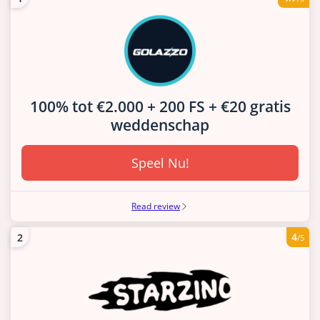
weten hoe je deze installeert, dan ben je hier aan het juiste
adres.
100% tot €2.000 + 200 FS + €20 gratis
weddenschap
Speel Nu!
Read review
4
2
/5