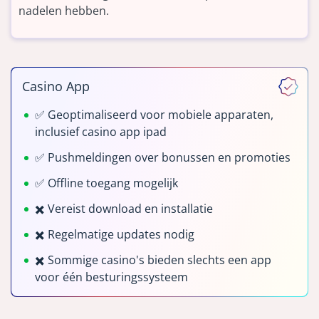
nadelen hebben.
Casino App
✅ Geoptimaliseerd voor mobiele apparaten,
inclusief casino app ipad
✅ Pushmeldingen over bonussen en promoties
✅ Offline toegang mogelijk
✖️ Vereist download en installatie
✖️ Regelmatige updates nodig
✖️ Sommige casino's bieden slechts een app
voor één besturingssysteem