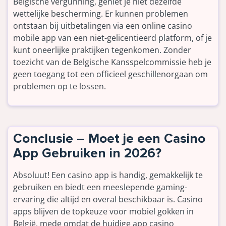
Belgische vergunning, geniet je niet dezelfde
wettelijke bescherming. Er kunnen problemen
ontstaan bij uitbetalingen via een online casino
mobile app van een niet-gelicentieerd platform, of je
kunt oneerlijke praktijken tegenkomen. Zonder
toezicht van de Belgische Kansspelcommissie heb je
geen toegang tot een officieel geschillenorgaan om
problemen op te lossen.
Conclusie – Moet je een Casino
App Gebruiken in 2026?
Absoluut! Een casino app is handig, gemakkelijk te
gebruiken en biedt een meeslepende gaming-
ervaring die altijd en overal beschikbaar is. Casino
apps blijven de topkeuze voor mobiel gokken in
België, mede omdat de huidige app casino