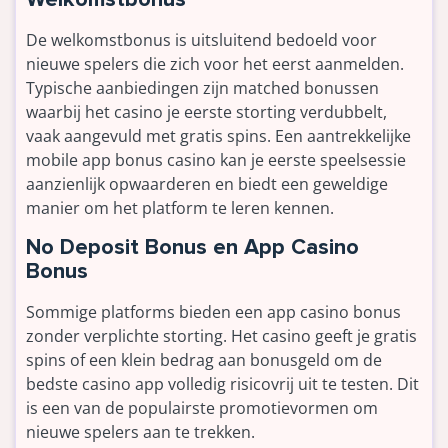
De welkomstbonus is uitsluitend bedoeld voor
nieuwe spelers die zich voor het eerst aanmelden.
Typische aanbiedingen zijn matched bonussen
waarbij het casino je eerste storting verdubbelt,
vaak aangevuld met gratis spins. Een aantrekkelijke
mobile app bonus casino kan je eerste speelsessie
aanzienlijk opwaarderen en biedt een geweldige
manier om het platform te leren kennen.
No Deposit Bonus en App Casino
Bonus
Sommige platforms bieden een app casino bonus
zonder verplichte storting. Het casino geeft je gratis
spins of een klein bedrag aan bonusgeld om de
bedste casino app volledig risicovrij uit te testen. Dit
is een van de populairste promotievormen om
nieuwe spelers aan te trekken.