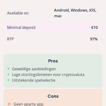
Android, Windows, iOS,
Available on
mac
Minimal deposit
€10
RTP
97%
Pros
+
Geweldige aanbiedingen
+
Lage stortingslimieten voor cryptovaluta
+
Uitstekende spelselectie
Cons
⨯
Geen aparte app